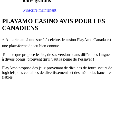
tours gratuits
S'inscrire maintenant
PLAYAMO CASINO AVIS POUR LES
CANADIENS
⚡️ Appartenant à une société célèbre, le casino PlayAmo Canada est
une plate-forme de jeu bien connue.
Tout ce que propose le site, de ses versions dans différentes langues
à divers bonus, prouvent qu’il vaut la peine de l’essayer !
PlayAmo propose des jeux provenant de dizaines de fournisseurs de
logiciels, des centaines de divertissements et des méthodes bancaires
fiables.