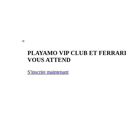
PLAYAMO VIP CLUB ET FERRARI
VOUS ATTEND
S'inscrire maintenant