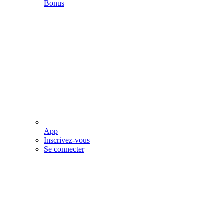
Bonus
App
Inscrivez-vous
Se connecter