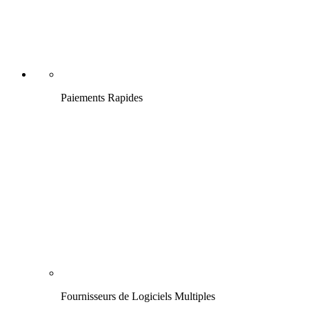
Paiements Rapides
Fournisseurs de Logiciels Multiples