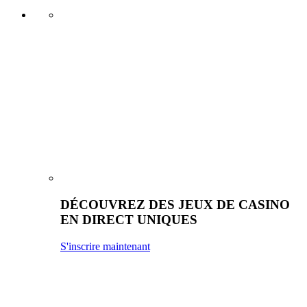
DÉCOUVREZ DES JEUX DE CASINO
EN DIRECT UNIQUES
S'inscrire maintenant