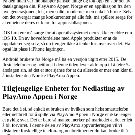
På den tiden var mobilapper ganske tunge og tok opp en stor del av
datalagringen din. PlayAmo Appen Norge er en applikasjon fra den
nye generasjonen, lett, men solid, moderne, men enkel å bruke. Selv
om det overgår mange konkurrenter på alle felt, må spillere sørge for
at enhetene deres er klare for appinstallasjonen.
iOS brukere må sørge for at operativsystemet deres ikke er eldre enn
iOS 10. En av hovedfordelene med Apple produkter er at de
oppdaterer seg selv, så du trenger ikke å tenke for mye over det. Ha
også litt plass i iPhone lagringen.
Android brukere fra Norge må ha en versjon utgitt etter 2015. De
fleste telefoner og nettbrett i denne tiden lever aldri opp til å feire 5-
årsdagen sin, så det er stor sjanse for at du allerede er mer enn klar til
å installere den Norske PlayAmo Appen.
Tilgjengelige Enheter for Nedlasting av
PlayAmo Appen i Norge
Bare det å si, så enkelt at bruken av hvilken som helst smarttelefon
eller nettbrett for å spille via PlayAmo Appen i Norge er ikke lenger
et gyldig svar. Det er bare så mange merker på markedet at det er lett
å bli forvirret. I denne delen av PlayAmo appvurderingen vil vi
diskutere forskjellige telefon- og nettbrettmerker du kan bruke til å