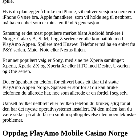
spille.
Hvis du planlegger å bruke en iPhone, vil enhver versjon senere enn
iPhone 6 være bra. Apple fanatikere, som vil holde seg til nettbrett,
må ha en enhet som er minst en iPad 5 generasjon.
Samsung er det mest populære merket blant Android brukere i
Norge. Galaxy A, S, M, J og Z seriene er alle kompatible med
PlayAmo Appen. Spillere med Huawei Telefoner må ha en enhet fra
P&Y serien, Mate, Note eller Nexus linjen.
Et annet populært valg er Sony, med sine tre Xperia samlinger:
Xperia, Xperia ZX og Xperia X; eller HTC med Desire, U-serien
og One-serien.
Det er åpenbart en telefon for ethvert budsjett klar til å støtte
PlayAmo Appen Norge. Sjansen er stor for at du kan bruke
telefonen du allerede har, noe som allerede er en fordel i seg selv.
Uansett hvilket nettbrett eller hvilken telefon du bruker, sørg for at
den har det nyeste operativsystemet installert. På den måten kan du
være sikker på at du får en sublim spillopplevelse uten noen tekniske
problemer.
Oppdag PlayAmo Mobile Casino Norge