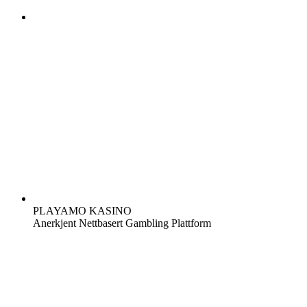
PLAYAMO KASINO
Anerkjent Nettbasert Gambling Plattform