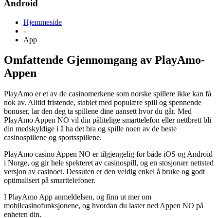
Android
Hjemmeside
-
App
Omfattende Gjennomgang av PlayAmo-
Appen
PlayAmo er et av de casinomerkene som norske spillere ikke kan få
nok av. Alltid fristende, stablet med populære spill og spennende
bonuser, lar den deg ta spillene dine uansett hvor du går. Med
PlayAmo Appen NO vil din pålitelige smarttelefon eller nettbrett bli
din medskyldige i å ha det bra og spille noen av de beste
casinospillene og sportsspillene.
PlayAmo casino Appen NO er tilgjengelig for både iOS og Android
i Norge, og gir hele spekteret av casinospill, og en stosjonær nettsted
versjon av casinoet. Dessuten er den veldig enkel å bruke og godt
optimalisert på smarttelefoner.
I PlayAmo App anmeldelsen, og finn ut mer om
mobilcasinofunksjonene, og hvordan du laster ned Appen NO på
enheten din.